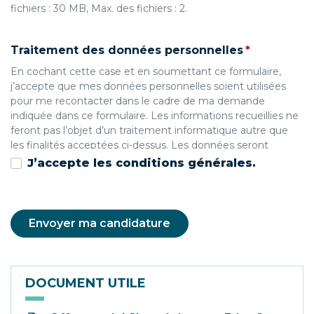
fichiers : 30 MB, Max. des fichiers : 2.
(obligatoire
Traitement des données personnelles
*
En cochant cette case et en soumettant ce formulaire,
j’accepte que mes données personnelles soient utilisées
pour me recontacter dans le cadre de ma demande
indiquée dans ce formulaire. Les informations recueillies ne
feront pas l’objet d’un traitement informatique autre que
les finalités acceptées ci-dessus. Les données seront
conservées pendant un an et après cette période, elles
J’accepte les conditions générales.
seront automatiquement supprimées.
DOCUMENT UTILE