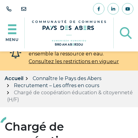
Gestion des traceurs
Aller
au
Lien vers le comp
Lien vers l
Lien
contenu
Af
MENU
💧 Chaleur et sécheresse : préservons
ensemble la ressource en eau.
Consultez les restrictions en vigueur
Accueil
Connaître le Pays des Abers
Recrutement – Les offres en cours
Chargé de coopération éducation & citoyenneté
(H/F)
Chargé de