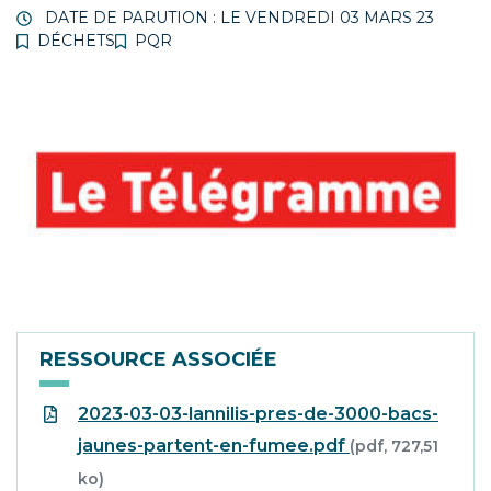
DATE DE PARUTION : LE
VENDREDI 03 MARS 23
DÉCHETS
PQR
RESSOURCE ASSOCIÉE
2023-03-03-lannilis-pres-de-3000-bacs-
jaunes-partent-en-fumee.pdf
(pdf, 727,51
ko)