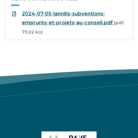
2024-07-05-lannilis-subventions-
emprunts-et-projets-au-conseil.pdf
(pdf,
73,02 ko)