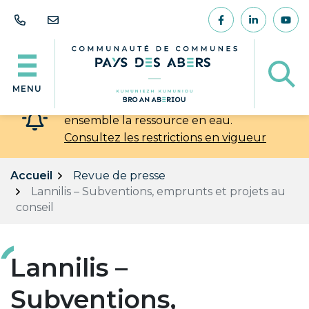
Gestion des traceurs
Aller
au
Lien vers le comp
Lien vers l
Lien
contenu
Af
MENU
💧 Chaleur et sécheresse : préservons
ensemble la ressource en eau.
Consultez les restrictions en vigueur
Accueil
Revue de presse
Lannilis – Subventions, emprunts et projets au
conseil
Lannilis –
Subventions,