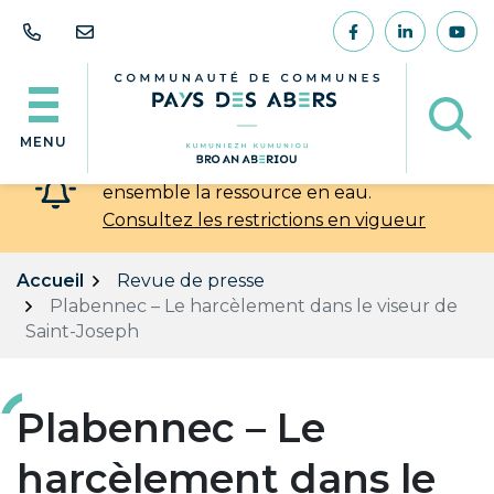
Gestion des traceurs
Aller
au
Lien vers le comp
Lien vers l
Lien
contenu
Af
MENU
💧 Chaleur et sécheresse : préservons
ensemble la ressource en eau.
Consultez les restrictions en vigueur
Accueil
Revue de presse
Plabennec – Le harcèlement dans le viseur de
Saint-Joseph
Plabennec – Le
harcèlement dans le