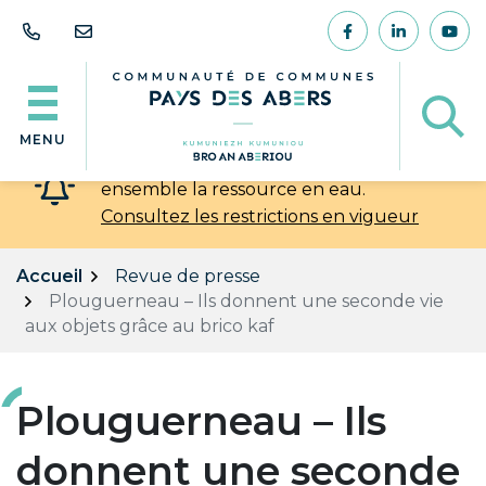
Gestion des traceurs
Aller
au
Lien vers le comp
Lien vers l
Lien
contenu
Af
MENU
💧 Chaleur et sécheresse : préservons
ensemble la ressource en eau.
Consultez les restrictions en vigueur
Accueil
Revue de presse
Plouguerneau – Ils donnent une seconde vie
aux objets grâce au brico kaf
Plouguerneau – Ils
donnent une seconde