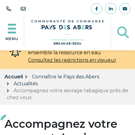
Gestion des traceurs
Aller
au
Lien vers le comp
Lien vers l
Lien
contenu
Af
MENU
💧 Chaleur et sécheresse : préservons
ensemble la ressource en eau.
Consultez les restrictions en vigueur
Accueil
Connaître le Pays des Abers
Actualités
Accompagnez votre sevrage tabagique près de
chez vous
Accompagnez votre