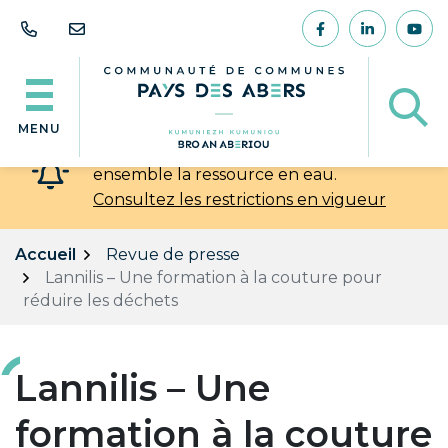
Gestion des traceurs
Aller
au
Lien vers le comp
Lien vers l
Lien
contenu
Af
MENU
💧 Chaleur et sécheresse : préservons
ensemble la ressource en eau.
Consultez les restrictions en vigueur
Accueil
Revue de presse
Lannilis – Une formation à la couture pour
réduire les déchets
Lannilis – Une
formation à la couture