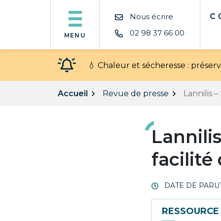
Gestion des traceurs
Aller
Nous écrire
au
contenu
02 98 37 66 00
MENU
💧 Chaleur et sécheresse : prése
Accueil
Revue de presse
Lannilis –
Lannili
facilit
DATE DE PARUT
RESSOURCE