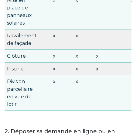
Mise en
x
x
x
place de
panneaux
solaires
Ravalement
x
x
x
de façade
Clôture
x
x
x
Piscine
x
x
x
Division
x
x
parcellaire
en vue de
lotir
2. Déposer sa demande en ligne ou en