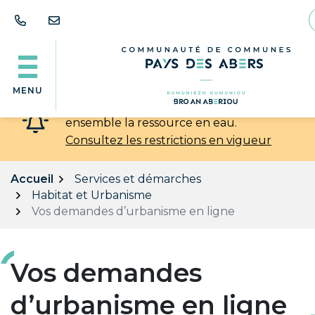
Gestion des traceurs
Aller
au
contenu
MENU
💧 Chaleur et sécheresse : préservons
ensemble la ressource en eau.
Consultez les restrictions en vigueur
Accueil
Services et démarches
Habitat et Urbanisme
Vos demandes d’urbanisme en ligne
Vos demandes
d’urbanisme en ligne