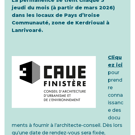
La permanence se tient chaque 3
jeudi du mois (à partir de mars 2026)
dans les locaux de Pays d’Iroise
Communauté, zone de Kerdrioual à
Lanrivoaré.
Cliqu
ez ici
pour
prend
re
conna
issanc
e des
docu
ments à fournir à l’architecte-conseil. Dès lors
qu’une date de rendez-vous sera fixée,