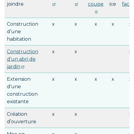
joindre
coupe
ice
faça
Construction
x
x
x
x
x
d’une
habitation
Construction
x
x
x
d’un abri de
jardin
Extension
x
x
x
x
x
d’une
construction
existante
Création
x
x
x
d’ouverture